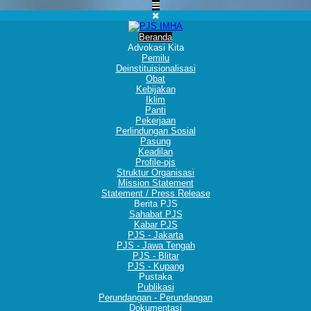
Beranda
Advokasi Kita
Pemilu
Deinstituisionalisasi
Obat
Kebijakan
Iklim
Panti
Pekerjaan
Perlindungan Sosial
Pasung
Keadilan
Profile-pjs
Struktur Organisasi
Mission Statement
Statement / Press Release
Berita PJS
Sahabat PJS
Kabar PJS
PJS - Jakarta
PJS - Jawa Tengah
PJS - Blitar
PJS - Kupang
Pustaka
Publikasi
Perundangan - Perundangan
Dokumentasi