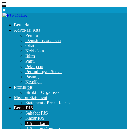
Beranda
Advokasi Kita
Pemilu
Deinstituisionalisasi
Obat
Kebijakan
Iklim
Panti
Pekerjaan
Perlindungan Sosial
Pasung
Keadilan
Profile-pjs
Struktur Organisasi
Mission Statement
Statement / Press Release
Berita PJS
Sahabat PJS
Kabar PJS
PJS - Jakarta
PJS - Jawa Tengah