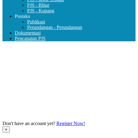
PJS - Blitar
PJS - Kupang
Pustaka
Publikasi
Perundangan - Perundangan
Dokumentasi
Pencapaian PJS
PJS IMHA
Jl. Pratama I No.18 RT.16/RW.4, Jati, Kec. Pulo Gadung,
Kota Jakarta Timur, Daerah Khusus Ibukota Jakarta 13220
Email : perhimpunanjiwasehat@gmail.com
Don't have an account yet?
Register Now!
×