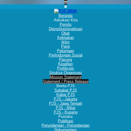
Beranda
Advokasi Kita
Pemilu
Deinstituisionalisasi
Obat
Kebijakan
Iklim
Panti
Pekerjaan
Perlindungan Sosial
Pasung
Keadilan
Profile-pjs
Struktur Organisasi
Mission Statement
Statement / Press Release
Berita PJS
Sahabat PJS
Kabar PJS
PJS - Jakarta
PJS - Jawa Tengah
PJS - Blitar
PJS - Kupang
Pustaka
Publikasi
Perundangan - Perundangan
Dokumentasi