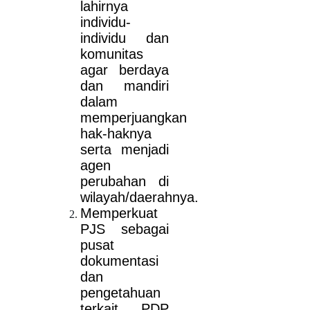
lahirnya
individu-
individu dan
komunitas
agar berdaya
dan mandiri
dalam
memperjuangkan
hak-haknya
serta menjadi
agen
perubahan di
wilayah/daerahnya.
Memperkuat
PJS sebagai
pusat
dokumentasi
dan
pengetahuan
terkait PDP