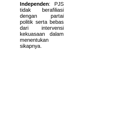
Independen
: PJS
tidak berafiliasi
dengan partai
politik serta bebas
dari intervensi
kekuasaan dalam
menentukan
sikapnya.
PJS IMHA
Jl. Pratama I No.18 RT.16/RW.4, Jati, Kec. Pulo Gadung,
Kota Jakarta Timur, Daerah Khusus Ibukota Jakarta 13220
Email : perhimpunanjiwasehat@gmail.com