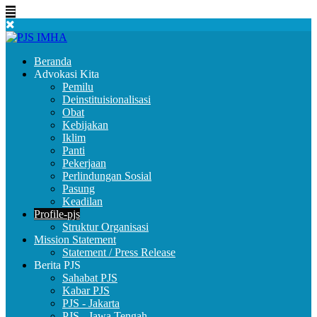
Beranda
Advokasi Kita
Pemilu
Deinstituisionalisasi
Obat
Kebijakan
Iklim
Panti
Pekerjaan
Perlindungan Sosial
Pasung
Keadilan
Profile-pjs
Struktur Organisasi
Mission Statement
Statement / Press Release
Berita PJS
Sahabat PJS
Kabar PJS
PJS - Jakarta
PJS - Jawa Tengah