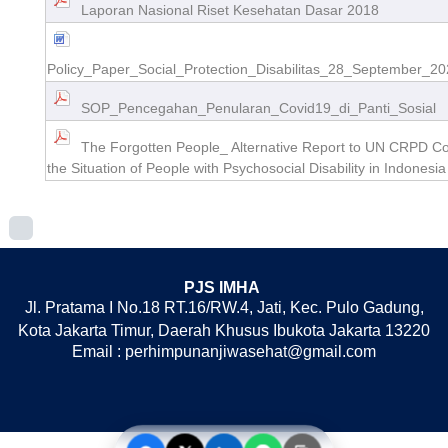
Laporan Nasional Riset Kesehatan Dasar 2018
Policy_Paper_Social_Protection_Disabilitas_28_September_
SOP_Pencegahan_Penularan_Covid19_di_Panti_Sosial
The Forgotten People_ Alternative Report to UN CRPD C
the Situation of People with Psychosocial Disability in Indonesia
PJS IMHA
Jl. Pratama I No.18 RT.16/RW.4, Jati, Kec. Pulo Gadung,
Kota Jakarta Timur, Daerah Khusus Ibukota Jakarta 13220
Email : perhimpunanjiwasehat@gmail.com