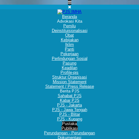
Beranda
Advokasi Kita
Pemilu
Deinstituisionalisasi
Obat
Kebijakan
Iklim
Panti
Pekerjaan
Perlindungan Sosial
Pasung
Keadilan
Profile-pjs
Struktur Organisasi
Mission Statement
Statement / Press Release
Berita PJS
Sahabat PJS
Kabar PJS
PJS - Jakarta
PJS - Jawa Tengah
PJS - Blitar
PJS - Kupang
Pustaka
Publikasi
Perundangan - Perundangan
Dokumentasi